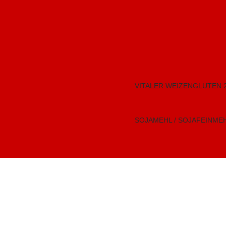
VITALER WEIZENGLUTEN 
SOJAMEHL / SOJAFEINME