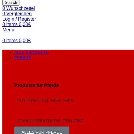
Search
0
Wunschzettel
0
Vergleichen
Login / Register
0
items
0,00
€
Menu
0
items
0,00
€
ALLE PRODUKTE
PFERDE
Produkte für Pferde
FUTTERMITTEL-HEFE 25KG
JOHANNISBROTMEHL FEIN 25KG
ALLES FÜR PFERDE