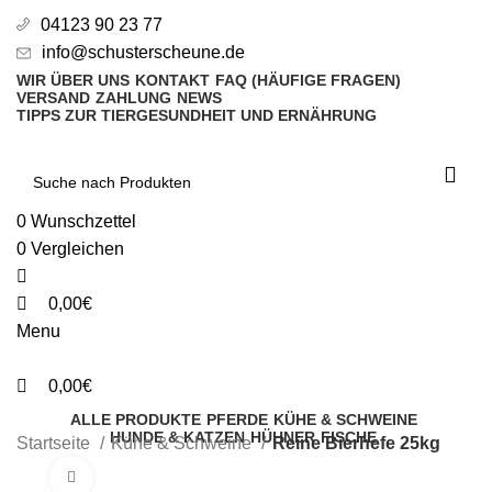
0
0
0
04123 90 23 77
info@schusterscheune.de
WIR ÜBER UNS
KONTAKT
FAQ (HÄUFIGE FRAGEN)
VERSAND
ZAHLUNG
NEWS
TIPPS ZUR TIERGESUNDHEIT UND ERNÄHRUNG
0
Wunschzettel
0
Vergleichen
0,00
€
Menu
0,00
€
ALLE PRODUKTE
PFERDE
KÜHE & SCHWEINE
HUNDE & KATZEN
HÜHNER
FISCHE
Startseite
Kühe & Schweine
Reine Bierhefe 25kg
Click to enlarge