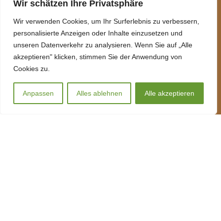
Wir schätzen Ihre Privatsphäre
Wir über uns
Wir verwenden Cookies, um Ihr Surferlebnis zu verbessern,
personalisierte Anzeigen oder Inhalte einzusetzen und
Kontakt
unseren Datenverkehr zu analysieren. Wenn Sie auf „Alle
FAQ (Häufige Fragen)
akzeptieren" klicken, stimmen Sie der Anwendung von
Versand
Cookies zu.
Zahlung
Anpassen
Alles ablehnen
Alle akzeptieren
0
News
Shop
Wishlist
My account
Cart
Tipps zur Tiergesundheit und Ernährung
GESETZLICHE INFORMATIONEN
Datenschutz
AGB
Sitemap
Impressum
Widerrufsrecht