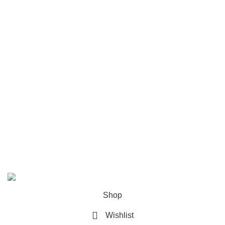
News
Tipps zur Tiergesundheit und Ernährung
Gesetzliche Informationen
Datenschutz
AGB
Sitemap
Impressum
Widerrufsrecht
© 2023 Schusterscheune Feed. Alle Rechte vorbehalten
Shop
Wishlist