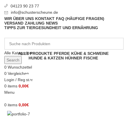
04123 90 23 77
info@schusterscheune.de
WIR ÜBER UNS
KONTAKT
FAQ (HÄUFIGE FRAGEN)
VERSAND
ZAHLUNG
NEWS
TIPPS ZUR TIERGESUNDHEIT UND ERNÄHRUNG
Alle Kategorien
ALLE PRODUKTE
PFERDE
KÜHE & SCHWEINE
HUNDE & KATZEN
HÜHNER
FISCHE
Search
0
Wunschzettel
0
Vergleichen
Rhoncus quisque
Login / Register
0
items
0,00
€
sollicitudin
Menu
0
items
0,00
€